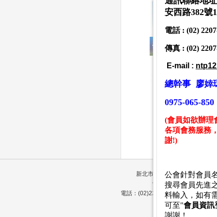
通訊聯絡地址 
安西路382號
電話 : (02) 220
傳真 : (02) 2207
E-mail :
ntp12
總幹事 廖婞
0
975-065-850
(會員如欲辦理
各項會務服務
謝!)
新北市塑膠製品商業同業公會 會館
公會針對會員
會務聯繫窗口 地址：24
搜尋會員先進
電話：(02)2207-3748 傳真：(0
料輸入，如有
訪客人數： 102
可至"
會員資訊
謝謝
！