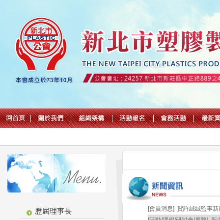
[會員消息]
賀許絨絨監事新
歷屆理事長