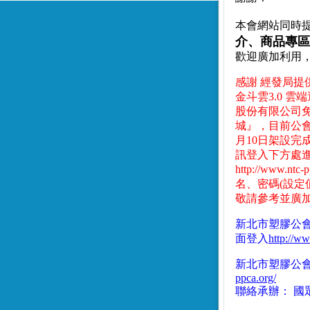
本會網站同時
介、商品專區
歡迎廣加利用
感謝 經發局提
金斗雲3.0 
股份有限公司免
城』，目前公會專
月10日架設完
訊登入下方處
http://www.ntc-p
名、密碼(設定
敬請參考並廣
新北市塑膠公會
面登入
http://w
新北市塑膠公會
ppca.org/
聯絡承辦： 國