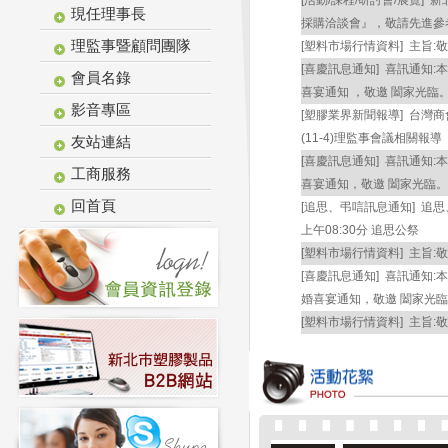
[活動/課程/研討會/展覽]
新
現任理事長
採購洽談會』，敬請先進參
理監事暨顧問團隊
[塑料市場行情資料]
主旨:敬
[喜慶訊息通知]
喜訊通知:本
會員名錄
喜宴通知 ，敬邀 闔家光臨
影音專區
[塑膠業界新聞報導]
台灣商
(11-4)理監事會議相關報導
友站連結
[喜慶訊息通知]
喜訊通知:本
工商服務
喜宴通知，敬邀 闔家光臨。
回首頁
[追思、弔唁訊息通知]
追思
上午08:30分 追思公祭
[塑料市場行情資料]
主旨:敬
[喜慶訊息通知]
喜訊通知:本
婚喜宴通知，敬邀 闔家光
[塑料市場行情資料]
主旨:敬