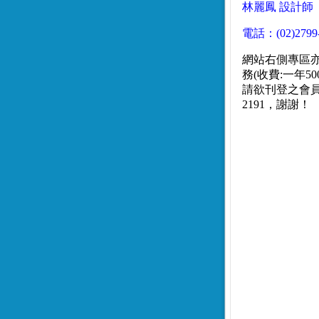
林麗鳳 設計師
電話：(02)2799
網站右側專區
務(收費:一年50
請欲刊登之會員先
2191，謝謝！