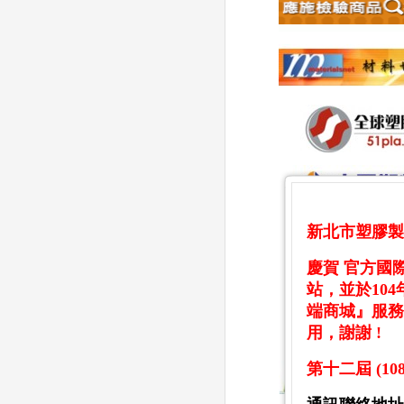
新北市塑膠製
慶賀 官方國際
站
，並於104
端商城』服務
用
，謝謝 !
第
十二屆 (108