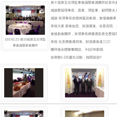
第十屆第五次理監事會議暨春酒團拜於喜市
感謝歷屆理事長、貴賓、理監事、顧問暨夫
感謝 朱理事長依慣例宴請春酒，會場備糖果
恭祝大家 新春如意、財源廣進、吉星高照、
會後新春團拜，朱理事長將樂透彩券交歷屆
103.02.21-第10屆第五次理監
恭祝 生意興隆通四海、財源廣進達三江!
事會議暨新春團拜
團拜後全體聚餐聯誼、卡拉OK歡唱
並舉辦1-3月慶生活動，熱鬧滾滾!!