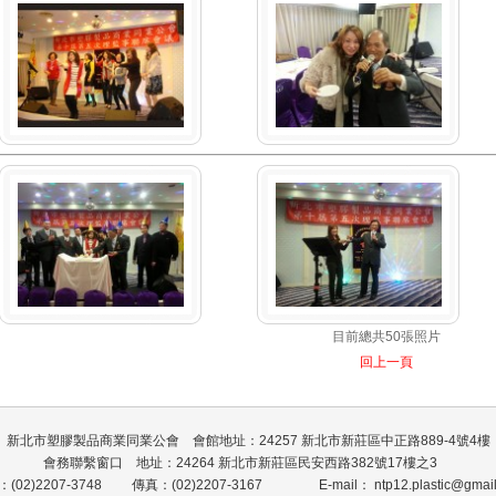
目前總共
50
張照片
回上一頁
新北市塑膠製品商業同業公會 會館地址：24257 新北市新莊區中正路889-4號4樓
會務聯繫窗口 地址：24264 新北市新莊區民安西路382號17樓之3
(02)2207-3748 傳真：(02)2207-3167
E-mail：
ntp12.plastic@gmai