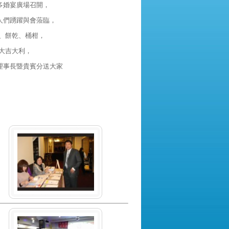
多婚宴廣場召開，
人們踴躍與會蒞臨，
、餅乾、桶柑，
大吉大利，
理事長暨貴賓分送大家