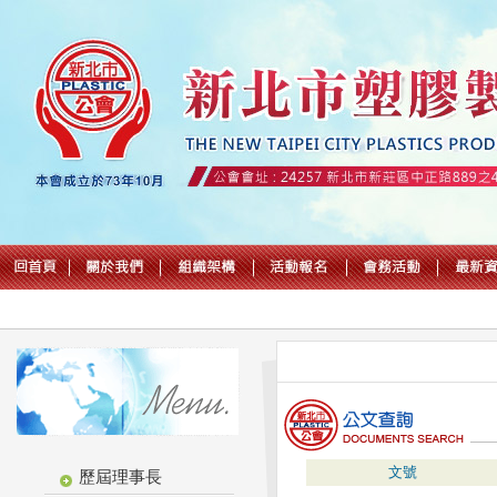
文號
歷屆理事長