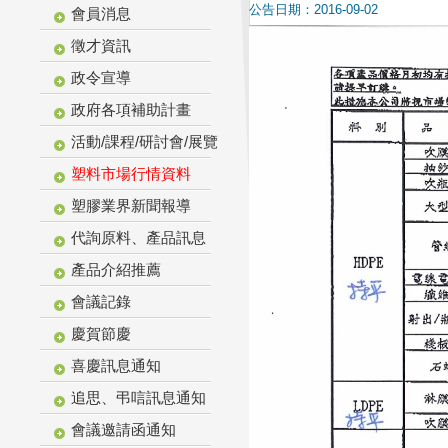
公告日期：2016-09-02
會員消息
徵才資訊
政令宣導
政府各項補助計畫
活動/課程/研討會/展覽
塑料市場行情資料
塑膠業界新聞報導
代詢原料、產品訊息
產品介紹推薦
會議記錄
慶賀節慶
喜慶訊息通知
追思、弔唁訊息通知
會議邀請函通知