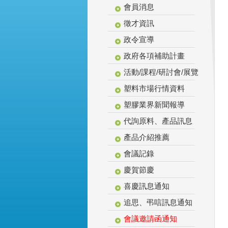
會員消息
徵才資訊
政令宣導
政府各項補助計畫
活動/課程/研討會/展覽
塑料市場行情資料
塑膠業界新聞報導
代詢原料、產品訊息
產品介紹推薦
會議記錄
慶賀節慶
喜慶訊息通知
追思、弔唁訊息通知
會議邀請函通知