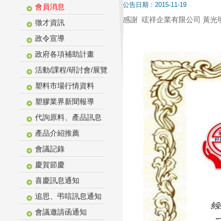
公告日期：2015-11-19
會員消息
感謝 竤祥企業有限公司 黃光
徵才資訊
政令宣導
政府各項補助計畫
活動/課程/研討會/展覽
塑料市場行情資料
塑膠業界新聞報導
代詢原料、產品訊息
產品介紹推薦
會議記錄
慶賀節慶
喜慶訊息通知
追思、弔唁訊息通知
會議邀請函通知