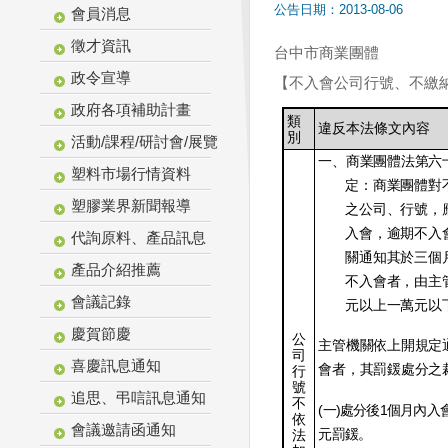
公告日期：2013-08-06
會員消息
徵才資訊
台中市商業團體
政令宣導
【不入會公司行號、不繳
政府各項補助計畫
類
違反本法條文內容
別
活動/課程/研討會/展覽
一、商業團體法第六
塑料市場行情資料
定：商業團體對
塑膠業界新聞報導
之公司、行號，
入會，逾期不入
代詢原料、產品訊息
關通知其於三個
產品介紹推薦
不入會者，由主
會議記錄
元以上一萬元以
慶賀節慶
公
主管機關依上開規定
司
喜慶訊息通知
會者，其罰鍰處分之
行
號
追思、弔唁訊息通知
不
(
)
1
一
處分後
個月內入
依
會議邀請函通知
元罰鍰。
法