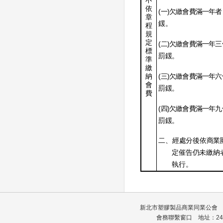
不
依
(
)
一
欠繳會費滿一年者
章
鍰。
程
規
定
(
)
二
欠繳會費滿一年三
標
罰鍰。
準
繳
(
)
納
三
欠繳會費滿一年六
會
罰鍰。
費
(
)
四
欠繳會費滿一年九
罰鍰。
二、經處分後依商業
定催告仍未繳納
執行。
新北市塑膠製品商業同業公會 會館
會務聯繫窗口 地址：24