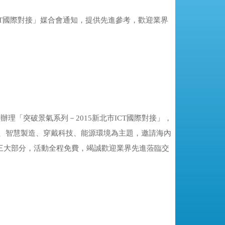
北市ICT國際對接」媒合會通知，提供先進參考，歡迎業界
「突破景氣系列­­－2015新北市ICT國際對接」，
療、智慧製造、穿戴科技、能源環境為主題，邀請海內
三大部分，活動全程免費，竭誠歡迎業界先進蒞臨交