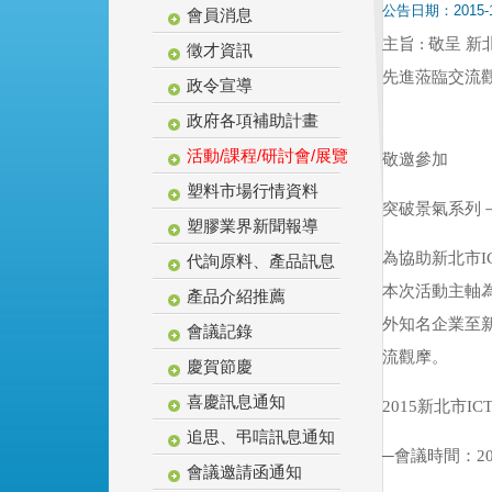
公告日期：2015-
會員消息
主旨 : 敬呈
徵才資訊
先進蒞臨交流
政令宣導
政府各項補助計畫
活動/課程/研討會/展覽
敬邀參加
塑料市場行情資料
突破景氣系列－
塑膠業界新聞報導
為協助新北市I
代詢原料、產品訊息
本次活動主軸
產品介紹推薦
外知名企業至
會議記錄
流觀摩。
慶賀節慶
喜慶訊息通知
2015新北市
追思、弔唁訊息通知
─會議時間：201
會議邀請函通知