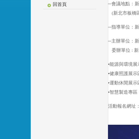
─會議地點：
回首頁
(新北市板橋區
─指導單位：
─主辦單位：
委辦單位 : 
•能源與環境展
•健康照護展示
•運動休閒展示
•智慧製造專區
活動報名網址